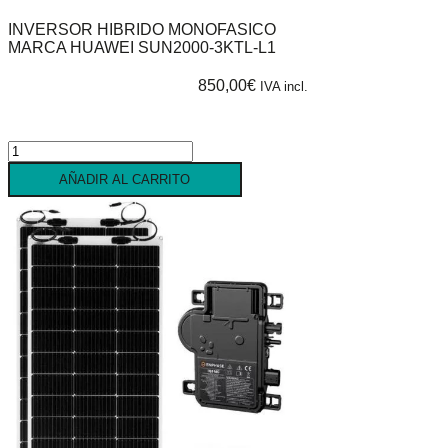
INVERSOR HIBRIDO MONOFASICO
MARCA HUAWEI SUN2000-3KTL-L1
850,00
€
IVA incl.
Inversor
hibrido
AÑADIR AL CARRITO
monofasico
marca
HUAWEI
SUN2000-
3KTL-
L1
cantidad