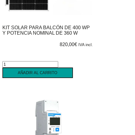
KIT SOLAR PARA BALCÓN DE 400 WP
Y POTENCIA NOMINAL DE 360 W
820,00
€
IVA incl.
Kit
solar
AÑADIR AL CARRITO
para
balcón
de
400
Wp
y
potencia
nominal
de
360
W
cantidad