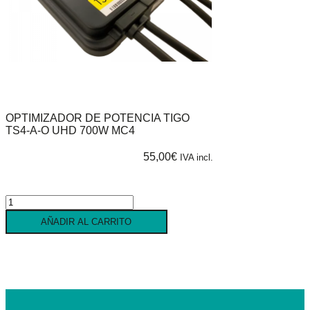
OPTIMIZADOR DE POTENCIA TIGO
TS4-A-O UHD 700W MC4
55,00
€
IVA incl.
Optimizador
de
AÑADIR AL CARRITO
potencia
TIGO
TS4-
A-
O
UHD
700W