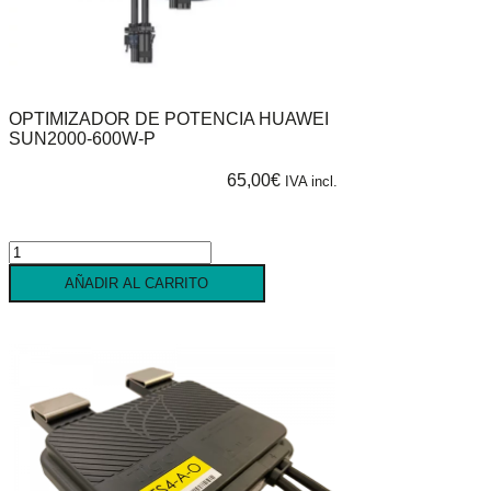
OPTIMIZADOR DE POTENCIA HUAWEI
SUN2000-600W-P
65,00
€
IVA incl.
Optimizador
de
AÑADIR AL CARRITO
potencia
HUAWEI
SUN2000-
600W-
P
cantidad