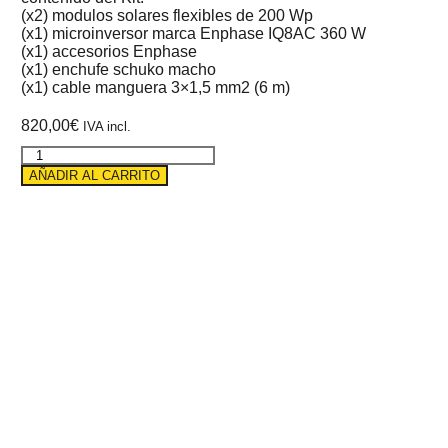
(x2) modulos solares flexibles de 200 Wp
(x1) microinversor marca Enphase IQ8AC 360 W
(x1) accesorios Enphase
(x1) enchufe schuko macho
(x1) cable manguera 3×1,5 mm2 (6 m)
820,00
€
IVA incl.
Kit
solar
AÑADIR AL CARRITO
para
balcón
de
400
Wp
y
potencia
nominal
de
360
W
cantidad