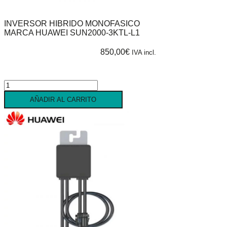
INVERSOR HIBRIDO MONOFASICO
MARCA HUAWEI SUN2000-3KTL-L1
850,00
€
IVA incl.
Inversor
hibrido
AÑADIR AL CARRITO
monofasico
marca
HUAWEI
SUN2000-
3KTL-
L1
cantidad