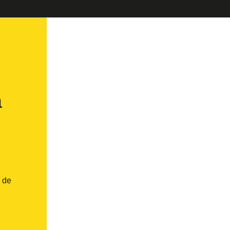
a
n de