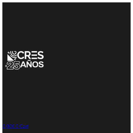
0,00
€
0
Cart