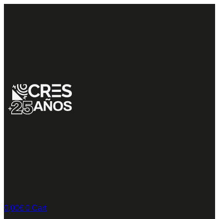
0,00
€
0
Cart