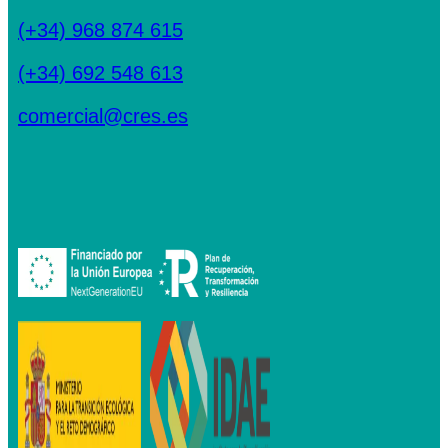
(+34) 968 874 615
(+34) 692 548 613
comercial@cres.es