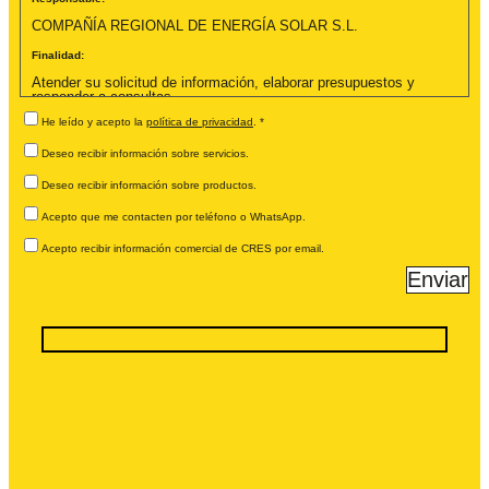
COMPAÑÍA REGIONAL DE ENERGÍA SOLAR S.L.
Finalidad:
Atender su solicitud de información, elaborar presupuestos y
responder a consultas
enviadas a través del formulario de contacto.
He leído y acepto la
política de privacidad
. *
Legitimación:
Deseo recibir información sobre servicios.
Ejecución de medidas precontractuales y consentimiento del
interesado.
Deseo recibir información sobre productos.
Destinatarios:
Acepto que me contacten por teléfono o WhatsApp.
No se cederán datos a terceros, salvo obligación legal o
Acepto recibir información comercial de CRES por email.
encargados de tratamiento que presten servicios a CRES.
Derechos:
Puede ejercer los derechos de acceso, rectificación, supresión,
limitación, oposición y portabilidad, así como retirar su
consentimiento, enviando un correo a administracion@cres.es.
Información adicional:
Puede consultar la información completa en nuestra Política de
Privacidad disponible en www.cres.es/politica-de-privacidad/.
Asesoramiento externo:
COMPAÑÍA REGIONAL DE ENERGÍA SOLAR S.L. cuenta con el
asesoramiento externo de CONFIDENCIALYDAT para garantizar el