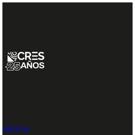
0,00
€
0
Cart